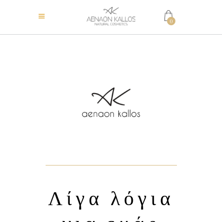
0
Λίγα λόγια