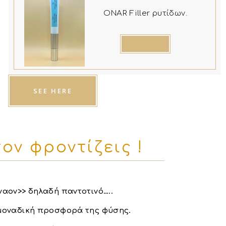
ONAR Filler ρυτίδων.
SEE HERE
ον φροντίζεις !
ναον>> δηλαδή παντοτινό…..
 μοναδική προσφορά της φύσης.