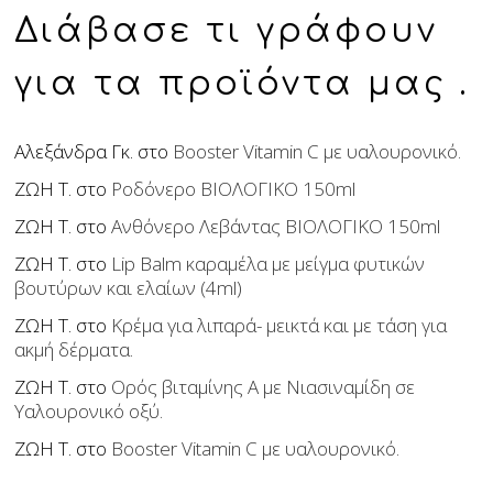
Διάβασε τι γράφουν
για τα προϊόντα μας .
Αλεξάνδρα Γκ.
στο
Booster Vitamin C με υαλουρονικό.
ΖΩΗ Τ.
στο
Ροδόνερο ΒΙΟΛΟΓΙΚΟ 150ml
ΖΩΗ Τ.
στο
Ανθόνερο Λεβάντας ΒΙΟΛΟΓΙΚΟ 150ml
ΖΩΗ Τ.
στο
Lip Balm καραμέλα με μείγμα φυτικών
βουτύρων και ελαίων (4ml)
ΖΩΗ Τ.
στο
Κρέμα για λιπαρά- μεικτά και με τάση για
ακμή δέρματα.
ΖΩΗ Τ.
στο
Ορός βιταμίνης Α με Νιασιναμίδη σε
Υαλουρονικό οξύ.
ΖΩΗ Τ.
στο
Booster Vitamin C με υαλουρονικό.