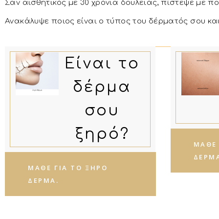
Σαν αισθητικός με 30 χρόνια δουλειάς, πίστεψέ με 
Ανακάλυψε ποιος είναι ο τύπος του δέρματός σου κ
Είναι το
δέρμα
σου
ξηρό?
ΜΆΘΕ 
ΔΈΡΜ
ΜΆΘΕ ΓΙΑ ΤΟ ΞΗΡΌ
ΔΈΡΜΑ.