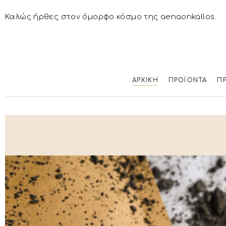
Καλώς ήρθες στον όμορφο κόσμο της aenaonkallos.
ΑΡΧΙΚΉ
ΠΡΟΪΌΝΤΑ
Π