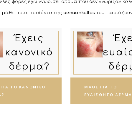
πολλές φορές έχω γνωρίσει άτομα που
δεν γνώριζαν καλ
αι μάθε ποια προϊόντα της
aenaonkallos
του ταιριάζου
Έχεις
Έχε
κανονικό
ευαί
δέρμα?
δέρ
ΓΙΑ ΤΟ ΚΑΝΟΝΙΚΌ
ΜΆΘΕ ΓΙΑ ΤΟ
Α?
ΕΥΑΊΣΘΗΤΟ ΔΈΡΜΑ