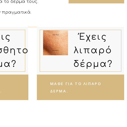
ά το δέρμα τους.
ν πραγματικά.
ις
Έχεις
σθητο
λιπαρό
μα?
δέρμα?
ΜΆΘΕ ΓΙΑ ΤΟ ΛΙΠΑΡΌ
.
ΔΈΡΜΑ.