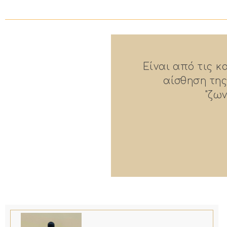
μεί πλήρως την
Είναι από τις 
άλλη σαν αυτή
αίσθηση της
"ζω