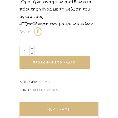
-Ορατή
λείανση των ρυτίδων στο
πόδι της χήνας
με τη
μείωση του
όγκου τους
–
Εξασθένηση των μαύρων κύκλων
Share:
Quantity
ΠΡΟΣΘΉΚΗ ΣΤΟ ΚΑΛΆΘΙ
ΚΑΤΗΓΟΡΊΑ:
ΚΡΈΜΕΣ
ΕΤΙΚΈΤΑ:
ΚΡΈΜΕΣ ΜΑΤΙΏΝ
ΠΕΡΙΓΡΑΦΉ