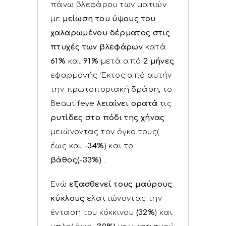
πάνω βλεφάρου των ματιών
με
μείωση του ύψους του
χαλαρωμένου δέρματος στις
πτυχές των βλεφάρων
κατά
61%
και
91%
μετά από
2 μήνες
εφαρμογής. Έκτος από αυτήν
την πρωτοποριακή δράση, το
Beautifeye
λειαίνει ορατά
τις
ρυτίδες στο πόδι της χήνας
μειώνοντας τον όγκο τους(
έως και
-34%
) και το
βάθος(-33%)
.
Ενώ
εξασθενεί τους μαύρους
κύκλους
ελαττώνοντας την
ένταση του κόκκινου
(32%
) και