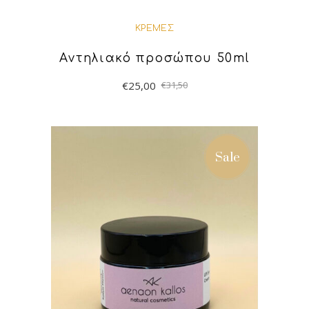
ΚΡΈΜΕΣ
Αντηλιακό προσώπου 50ml
€
25,00
€
31,50
ΠΡΟΣΘΉΚΗ ΣΤΟ
ΚΑΛΆΘΙ
Sale