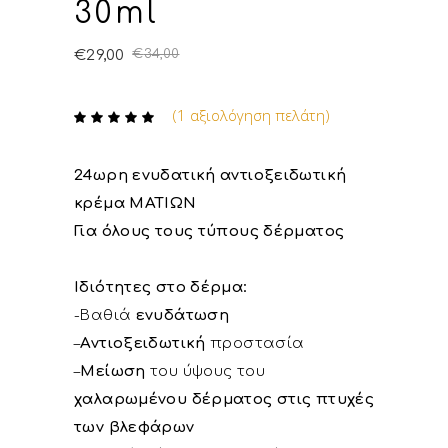
30ml
€
29,00
€
34,00
(
1
αξιολόγηση πελάτη)
Βαθμολογήθηκε
1
με
5.00
από 5
με βάση
24ωρη ενυδατική αντιοξειδωτική
βαθμολογία
πελάτη
κρέμα ΜΑΤΙΩΝ
Για όλους τους τύπους δέρματος
Ιδιότητες στο δέρμα:
-Βαθιά
ενυδάτωση
–
Αντιοξειδωτική
προστασία
–
Μείωση
του ύψους του
χαλαρωμένου δέρματος στις πτυχές
των βλεφάρων