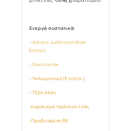
μπλε( έως
-30%)
χρωματισμού.
Ενεργά συστατικά:
–
Albizia Julibrissin Bark
Extract
– Darutoside
–
Υαλουρονικό (5 τύποι )
– Τζέλ αλόη
-εκχύλισμα πράσινο τσάι
-Προβιταμίνη Β5