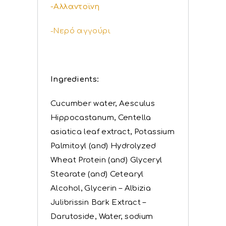
-Αλλαντοϊνη
-Νερό αγγούρι
Ingredients:
Cucumber water,
Aesculus
Hippocastanum
,
Centella
asiatica leaf extract
,
Potassium
Palmitoyl (and) Hydrolyzed
Wheat Protein (and) Glyceryl
Stearate (and) Cetearyl
Alcohol
,
Glycerin – Albizia
Julibrissin Bark Extract –
Darutoside, Water, sodium