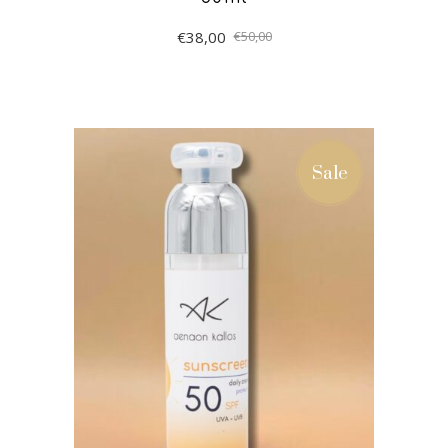
€
38,00
€
50,00
ΠΡΟΣΘΉΚΗ ΣΤΟ
ΚΑΛΆΘΙ
Sale