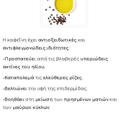
Η καφεΐνη έχει
αντιοξειδωτικές
και
αντιφλεγμονώδεις ιδιότητες
:
–
Προστατεύε
ι από τις βλαβερές
υπεριώδεις
ακτίνες του ηλίου.
–
Καταπολεμά
τις
ελεύθερες ρίζες
.
–
Βελτιώνει
την υφή της επιδερμίδας.
–
Βοηθάει
στη
μείωση
των
πρησμένων ματιών
και
των
μαύρων κύκλων
.