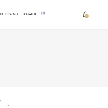
ΙΚΟΙΝΩΝΊΑ
ΚΑΛΆΘΙ
0
Ταξινόμηση κατά τιμή: υψηλή προς χαμηλή