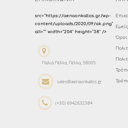
src=”https://aenaonkallos.gr/wp-
Επικ
content/uploads/2020/09/ak.png”
Εμεί
alt=”” width=”204″ height=”38″ />
Όροι
Πολι
Πολι
Παλιά Πέλλα, Πέλλα, 58005
Τρόπ
sales@aenaonkallos.gr
Τρόπ
(+30) 6942632384