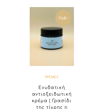
Sale
ΚΡΈΜΕΣ
Ενυδατική
αντιοξειδωτική
κρέμα ( Γρασίδι
της τίγρης η