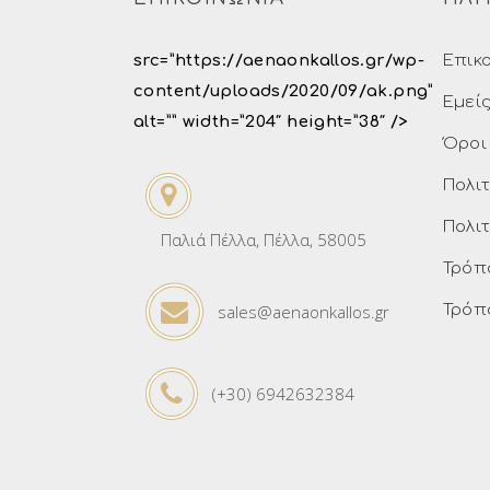
src=”https://aenaonkallos.gr/wp-
Επικ
content/uploads/2020/09/ak.png”
Εμεί
alt=”” width=”204″ height=”38″ />
Όροι
Πολι
Πολι
Παλιά Πέλλα, Πέλλα, 58005
Τρόπ
sales@aenaonkallos.gr
Τρόπ
(+30) 6942632384