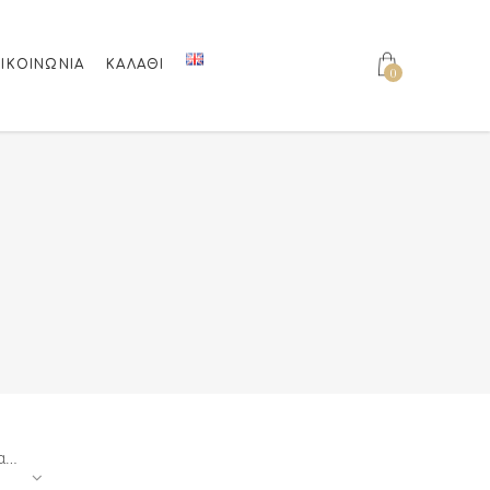
ΙΚΟΙΝΩΝΊΑ
ΚΑΛΆΘΙ
0
Ταξινόμηση κατά τιμή: υψηλή προς χαμηλή