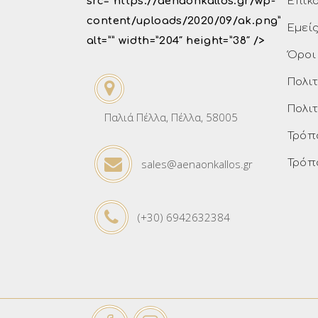
src=”https://aenaonkallos.gr/wp-
Επικ
content/uploads/2020/09/ak.png”
Εμεί
alt=”” width=”204″ height=”38″ />
Όροι
Πολι
Πολι
Παλιά Πέλλα, Πέλλα, 58005
Τρόπ
sales@aenaonkallos.gr
Τρόπ
(+30) 6942632384