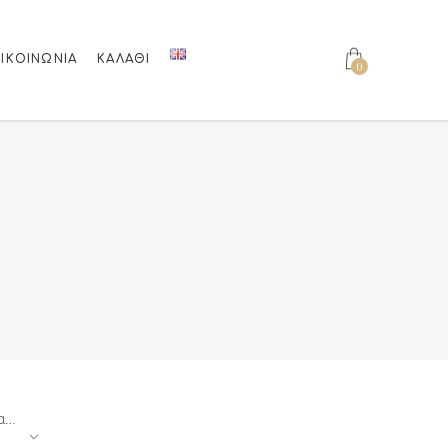
ΙΚΟΙΝΩΝΊΑ
ΚΑΛΆΘΙ
0
Ταξινόμηση κατά τιμή: υψηλή προς χαμηλή