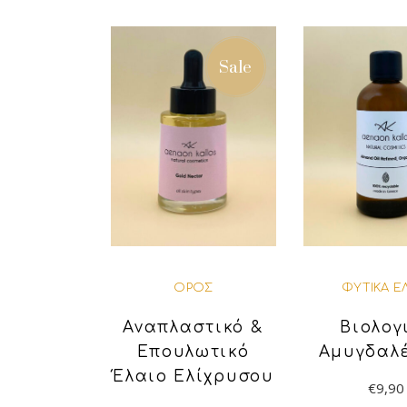
Sale
ΟΡΌΣ
ΦΥΤΙΚΆ Έ
Αναπλαστικό &
Βιολογ
Επουλωτικό
Αμυγδαλ
Έλαιο Ελίχρυσου
€
9,90