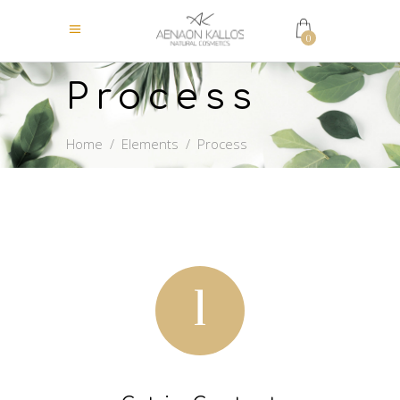
0
Process
Home
/
Elements
/
Process
1