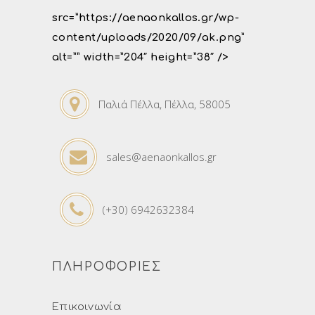
src=”https://aenaonkallos.gr/wp-
content/uploads/2020/09/ak.png”
alt=”” width=”204″ height=”38″ />
Παλιά Πέλλα, Πέλλα, 58005
sales@aenaonkallos.gr
(+30) 6942632384
ΠΛΗΡΟΦΟΡΙΕΣ
Επικοινωνία