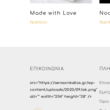
Made with Love
Noo
Nutrition
Nutri
ΕΠΙΚΟΙΝΩΝΙΑ
ΠΛΗ
src=”https://aenaonkallos.gr/wp-
Επικ
content/uploads/2020/09/ak.png”
Εμεί
alt=”” width=”204″ height=”38″ />
Όροι