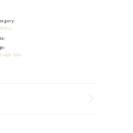
tegory:
llness
te:
gs:
ssage
Spa