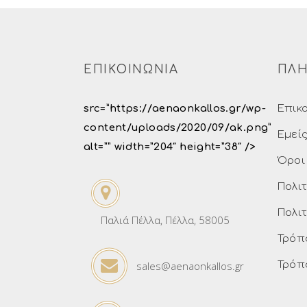
ΕΠΙΚΟΙΝΩΝΙΑ
ΠΛΗ
src=”https://aenaonkallos.gr/wp-
Επικ
content/uploads/2020/09/ak.png”
Εμεί
alt=”” width=”204″ height=”38″ />
Όροι
Πολι
Πολι
Παλιά Πέλλα, Πέλλα, 58005
Τρόπ
sales@aenaonkallos.gr
Τρόπ