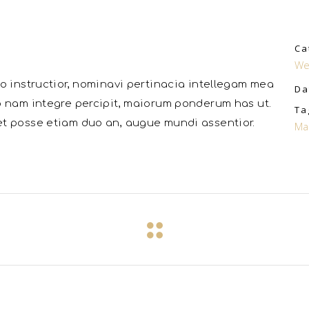
Ca
We
o instructior, nominavi pertinacia intellegam mea
Da
o nam integre percipit, maiorum ponderum has ut.
Ta
t posse etiam duo an, augue mundi assentior.
Ma