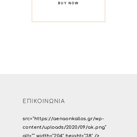
BUY NOW
ΕΠΙΚΟΙΝΩΝΙΑ
src=”https://aenaonkallos.gr/wp-
content/uploads/2020/09/ak.png”
alt=”” width=”204″ height=”38″ />