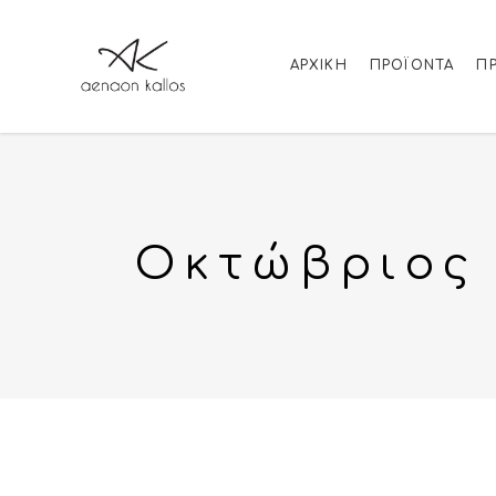
ΑΡΧΙΚΉ
ΠΡΟΪΌΝΤΑ
Π
Οκτώβριος