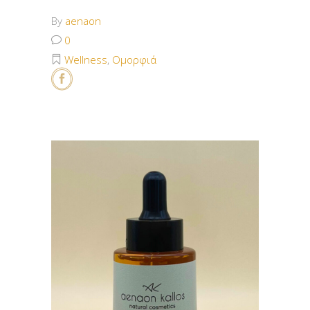
By
aenaon
0
Wellness
,
Ομορφιά