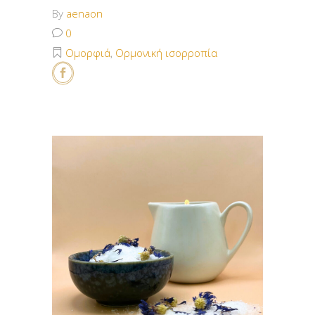
By
aenaon
0
Ομορφιά
,
Ορμονική ισορροπία