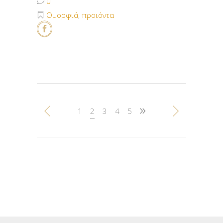
0
Ομορφιά
,
προιόντα
1
2
3
4
5